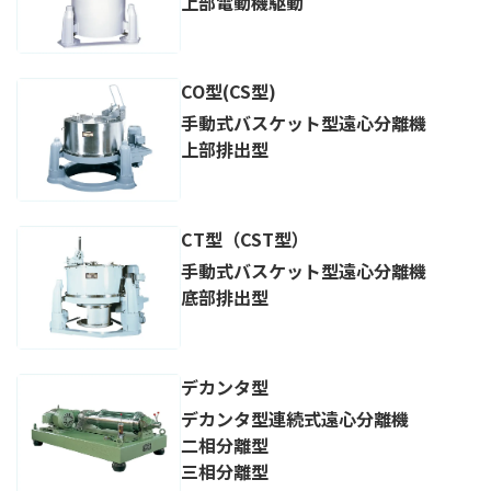
上部電動機駆動
CO型(CS型)
手動式バスケット型遠心分離機
上部排出型
CT型（CST型）
手動式バスケット型遠心分離機
底部排出型
デカンタ型
デカンタ型連続式遠心分離機
二相分離型
三相分離型