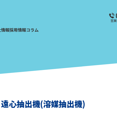
営業
社情報
採用情報
コラム
遠心抽出機(溶媒抽出機)